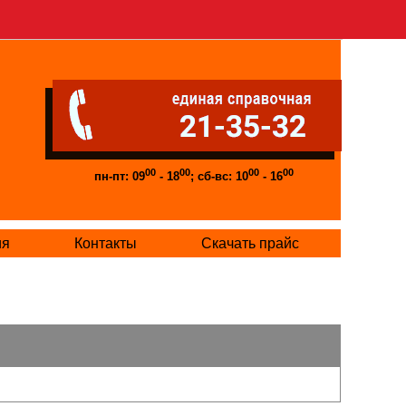
00
00
00
00
пн-пт: 09
- 18
; сб-вс: 10
- 16
ия
Контакты
Скачать прайс