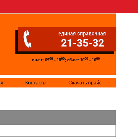
00
00
00
00
пн-пт: 09
- 18
; сб-вс: 10
- 16
ия
Контакты
Скачать прайс