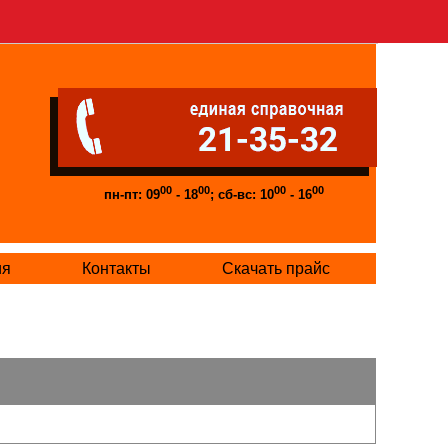
00
00
00
00
пн-пт: 09
- 18
; сб-вс: 10
- 16
ия
Контакты
Скачать прайс