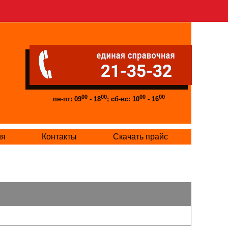
00
00
00
00
пн-пт: 09
- 18
; сб-вс: 10
- 16
ия
Контакты
Скачать прайс