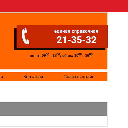
00
00
00
00
пн-пт: 09
- 18
; сб-вс: 10
- 16
ия
Контакты
Скачать прайс