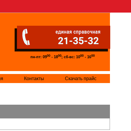
00
00
00
00
пн-пт: 09
- 18
; сб-вс: 10
- 16
ия
Контакты
Скачать прайс