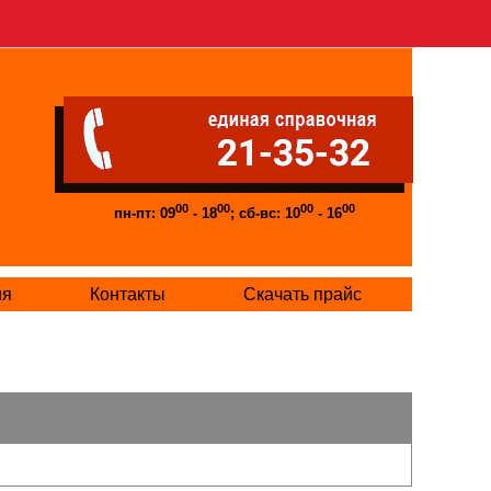
00
00
00
00
пн-пт: 09
- 18
; сб-вс: 10
- 16
ия
Контакты
Скачать прайс